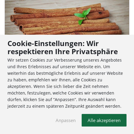
Cookie-Einstellungen: Wir
respektieren Ihre Privatsphäre
Wir setzen Cookies zur Verbesserung unseres Angebotes
und Ihres Erlebnisses auf unserer Website ein. Um
weiterhin das bestmögliche Erlebnis auf unserer Website
10. Zimtpulver
zu haben, empfehlen wir Ihnen, alle Cookies zu
akzeptieren. Wenn Sie sich lieber die Zeit nehmen
Zimt hilft unter anderem bei
möchten, festzulegen, welche Cookies wir verwenden
Verdauungsbeschwerden, Blähungen und
dürfen, klicken Sie auf “Anpassen”. Ihre Auswahl kann
Völlegefühlen
. Der Geschmack ist fein und
jederzeit zu einem späteren Zeitpunkt geändert werden.
süßlich und eignet sich wunderbar zum
Anpassen
Alle akzeptieren
Verfeinern von (Nach-)Speisen.